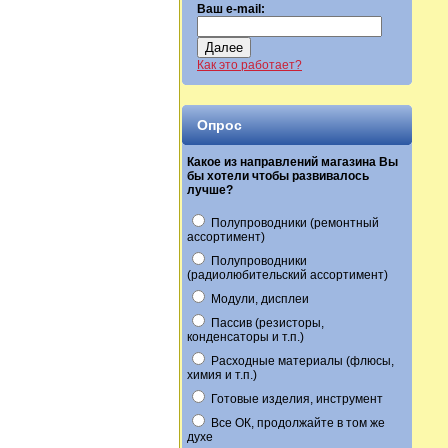
Ваш e-mail:
Далее
Как это работает?
Опрос
Какое из направлений магазина Вы
бы хотели чтобы развивалось
лучше?
Полупроводники (ремонтный
ассортимент)
Полупроводники
(радиолюбительский ассортимент)
Модули, дисплеи
Пассив (резисторы,
конденсаторы и т.п.)
Расходные материалы (флюсы,
химия и т.п.)
Готовые изделия, инструмент
Все ОК, продолжайте в том же
духе