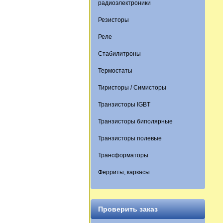
радиоэлектроники
Резисторы
Реле
Стабилитроны
Термостаты
Тиристоры / Симисторы
Транзисторы IGBT
Транзисторы биполярные
Транзисторы полевые
Трансформаторы
Ферриты, каркасы
Проверить заказ