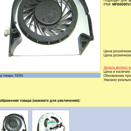
Подходит для:
D
PN#:
MF60090V1
Цена розничная,
Цена розничная,
Задать вопрос п
Цена и наличие 
д товара: 32081
Обновление прои
Указано реальн
ображения товара (нажмите для увеличения):