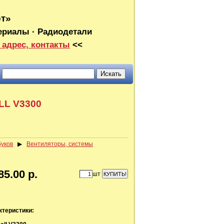
от»
ериалы · Радиодетали
 адрес, контакты
<<
LL V3300
буков
▶
Вентиляторы, системы
85.00 р.
шт
ктеристики: