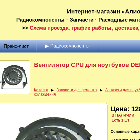
Интернет-магазин «Али
Радиокомпоненты · Запчасти · Расходные мат
>>
Схема проезда, график работы, доставка,
▶ Радиокомпоненты
Прайс-лист
Вентилятор CPU для ноутбуков DE
Каталог
▶
Запчасти для ремонта
▶
Запчасти для ноут
охлаждения
Цена: 12
В НАЛИЧИИ
Есть 1 шт
Основные хара