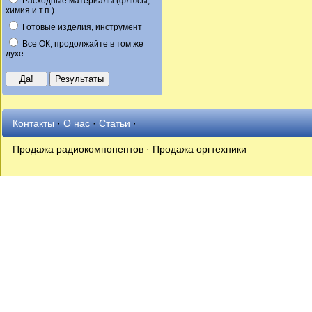
Расходные материалы (флюсы,
химия и т.п.)
Готовые изделия, инструмент
Все ОК, продолжайте в том же
духе
Контакты
·
О нас
·
Статьи
·
Продажа радиокомпонентов · Продажа оргтехники