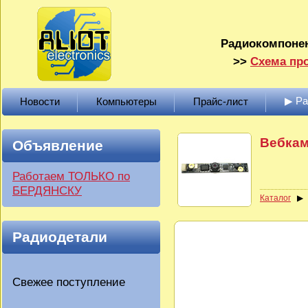
Радиокомпонен
>>
Схема про
▶ Р
Новости
Компьютеры
Прайс-лист
Вебкам
Объявление
Работаем ТОЛЬКО по
БЕРДЯНСКУ
Каталог
Радиодетали
Свежее поступление