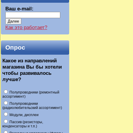
Ваш e-mail:
Далее
Как это работает?
Опрос
Какое из направлений
магазина Вы бы хотели
чтобы развивалось
лучше?
Полупроводники (ремонтный
ассортимент)
Полупроводники
(радиолюбительский ассортимент)
Модули, дисплеи
Пассив (резисторы,
конденсаторы и т.п.)