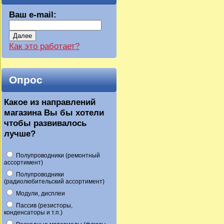
Ваш e-mail:
Далее
Как это работает?
Опрос
Какое из направлений
магазина Вы бы хотели
чтобы развивалось
лучше?
Полупроводники (ремонтный
ассортимент)
Полупроводники
(радиолюбительский ассортимент)
Модули, дисплеи
Пассив (резисторы,
конденсаторы и т.п.)