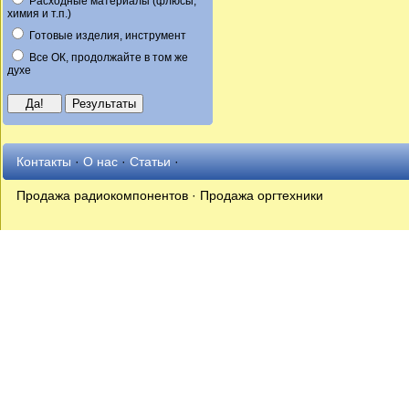
Расходные материалы (флюсы,
химия и т.п.)
Готовые изделия, инструмент
Все ОК, продолжайте в том же
духе
Контакты
·
О нас
·
Статьи
·
Продажа радиокомпонентов · Продажа оргтехники