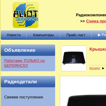
Радиокомпонен
>>
Схема про
▶ Р
Новости
Компьютеры
Прайс-лист
Крышка
Объявление
Работаем ТОЛЬКО по
БЕРДЯНСКУ
Каталог
Радиодетали
Свежее поступление