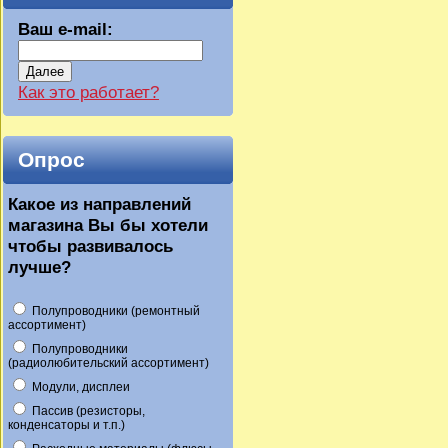
Ваш e-mail:
Далее
Как это работает?
Опрос
Какое из направлений
магазина Вы бы хотели
чтобы развивалось
лучше?
Полупроводники (ремонтный
ассортимент)
Полупроводники
(радиолюбительский ассортимент)
Модули, дисплеи
Пассив (резисторы,
конденсаторы и т.п.)