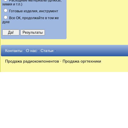
Расходные материалы (флюсы,
химия и т.п.)
Готовые изделия, инструмент
Все ОК, продолжайте в том же
духе
Контакты
·
О нас
·
Статьи
·
Продажа радиокомпонентов · Продажа оргтехники