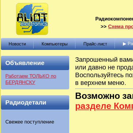
Радиокомпонен
>>
Схема про
▶ Р
Новости
Компьютеры
Прайс-лист
Запрошенный вами 
Объявление
или давно не прод
Воспользуйтесь по
Работаем ТОЛЬКО по
в верхнем меню.
БЕРДЯНСКУ
Возможно з
Радиодетали
разделе Ко
Свежее поступление