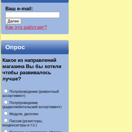
Ваш e-mail:
Далее
Как это работает?
Опрос
Какое из направлений
магазина Вы бы хотели
чтобы развивалось
лучше?
Полупроводники (ремонтный
ассортимент)
Полупроводники
(радиолюбительский ассортимент)
Модули, дисплеи
Пассив (резисторы,
конденсаторы и т.п.)