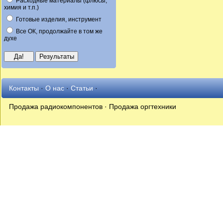
Расходные материалы (флюсы,
химия и т.п.)
Готовые изделия, инструмент
Все ОК, продолжайте в том же
духе
Контакты
·
О нас
·
Статьи
·
Продажа радиокомпонентов · Продажа оргтехники