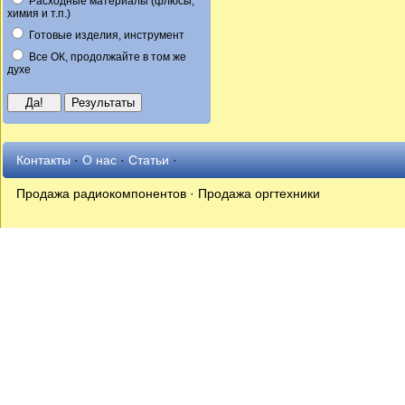
Расходные материалы (флюсы,
химия и т.п.)
Готовые изделия, инструмент
Все ОК, продолжайте в том же
духе
Контакты
·
О нас
·
Статьи
·
Продажа радиокомпонентов · Продажа оргтехники