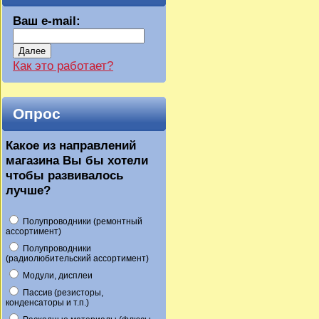
Ваш e-mail:
Далее
Как это работает?
Опрос
Какое из направлений
магазина Вы бы хотели
чтобы развивалось
лучше?
Полупроводники (ремонтный
ассортимент)
Полупроводники
(радиолюбительский ассортимент)
Модули, дисплеи
Пассив (резисторы,
конденсаторы и т.п.)