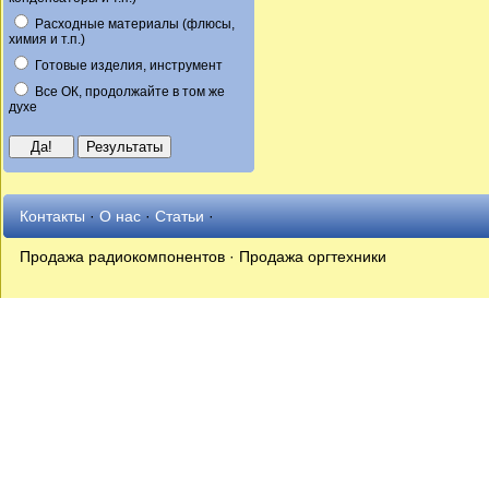
Расходные материалы (флюсы,
химия и т.п.)
Готовые изделия, инструмент
Все ОК, продолжайте в том же
духе
Контакты
·
О нас
·
Статьи
·
Продажа радиокомпонентов · Продажа оргтехники