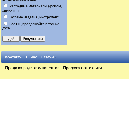
Расходные материалы (флюсы,
химия и т.п.)
Готовые изделия, инструмент
Все ОК, продолжайте в том же
духе
Контакты
·
О нас
·
Статьи
·
Продажа радиокомпонентов · Продажа оргтехники