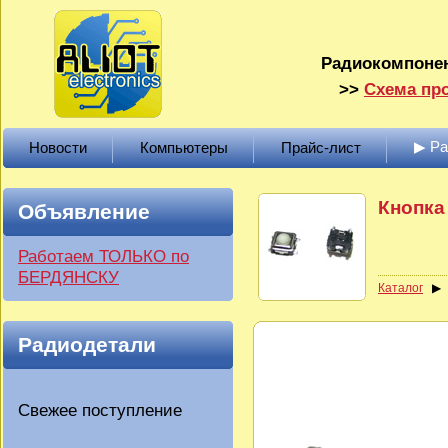
Радиокомпонен
>>
Схема про
▶ Р
Новости
Компьютеры
Прайс-лист
Кнопка 
Объявление
Работаем ТОЛЬКО по
БЕРДЯНСКУ
Каталог
Радиодетали
Свежее поступление