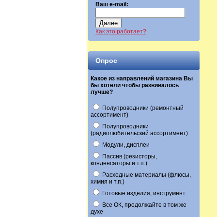
Ваш e-mail:
Далее
Как это работает?
Опрос
Какое из направлений магазина Вы
бы хотели чтобы развивалось
лучше?
Полупроводники (ремонтный
ассортимент)
Полупроводники
(радиолюбительский ассортимент)
Модули, дисплеи
Пассив (резисторы,
конденсаторы и т.п.)
Расходные материалы (флюсы,
химия и т.п.)
Готовые изделия, инструмент
Все ОК, продолжайте в том же
духе