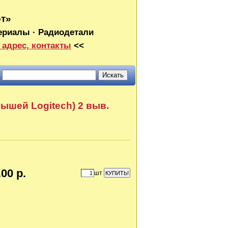
от»
ериалы · Радиодетали
 адрес, контакты
<<
 мышей Logitech) 2 выв.
00 р.
шт