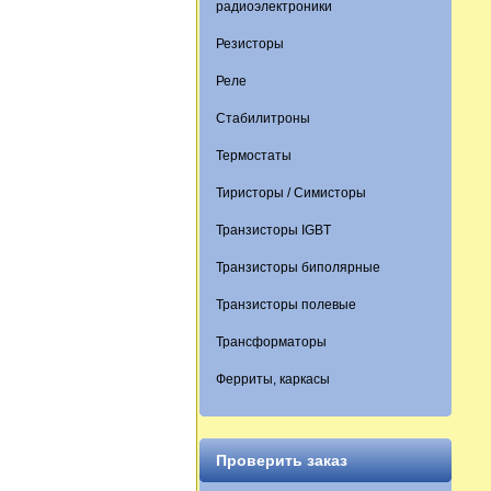
радиоэлектроники
Резисторы
Реле
Стабилитроны
Термостаты
Тиристоры / Симисторы
Транзисторы IGBT
Транзисторы биполярные
Транзисторы полевые
Трансформаторы
Ферриты, каркасы
Проверить заказ