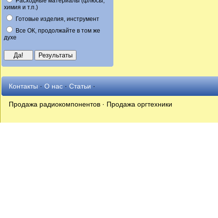
Расходные материалы (флюсы,
химия и т.п.)
Готовые изделия, инструмент
Все ОК, продолжайте в том же
духе
Контакты
·
О нас
·
Статьи
·
Продажа радиокомпонентов · Продажа оргтехники