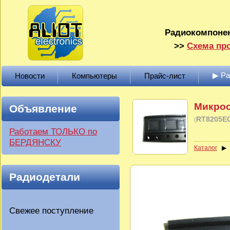
Радиокомпонен
>>
Схема про
▶ Р
Новости
Компьютеры
Прайс-лист
Микро
Объявление
RT8205
(
Работаем ТОЛЬКО по
БЕРДЯНСКУ
Каталог
Радиодетали
Свежее поступление