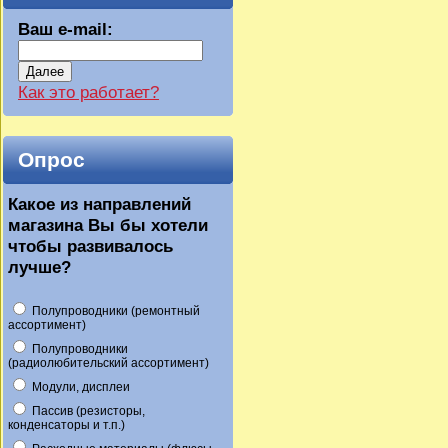
Ваш e-mail:
Далее
Как это работает?
Опрос
Какое из направлений
магазина Вы бы хотели
чтобы развивалось
лучше?
Полупроводники (ремонтный
ассортимент)
Полупроводники
(радиолюбительский ассортимент)
Модули, дисплеи
Пассив (резисторы,
конденсаторы и т.п.)