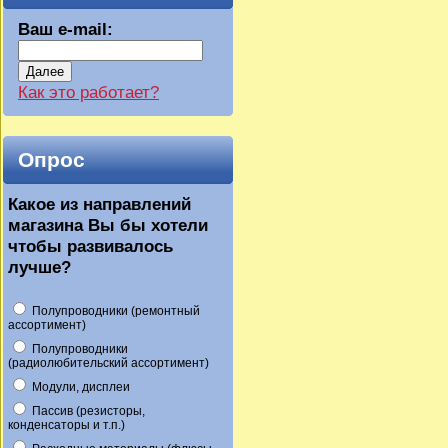
Ваш e-mail:
Далее
Как это работает?
Опрос
Какое из направлений
магазина Вы бы хотели
чтобы развивалось
лучше?
Полупроводники (ремонтный
ассортимент)
Полупроводники
(радиолюбительский ассортимент)
Модули, дисплеи
Пассив (резисторы,
конденсаторы и т.п.)