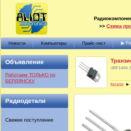
Радиокомпонен
>>
Схема про
▶ Р
Новости
Компьютеры
Прайс-лист
Транзи
Объявление
IRF1404
(
Работаем ТОЛЬКО по
БЕРДЯНСКУ
Каталог
Радиодетали
Свежее поступление