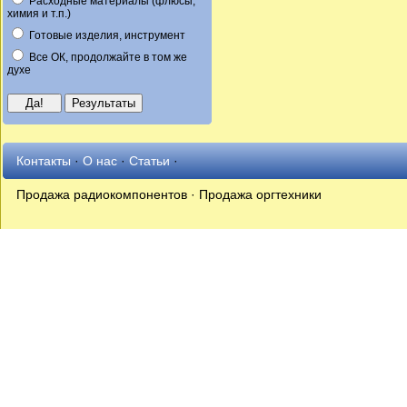
Расходные материалы (флюсы,
химия и т.п.)
Готовые изделия, инструмент
Все ОК, продолжайте в том же
духе
Контакты
·
О нас
·
Статьи
·
Продажа радиокомпонентов · Продажа оргтехники