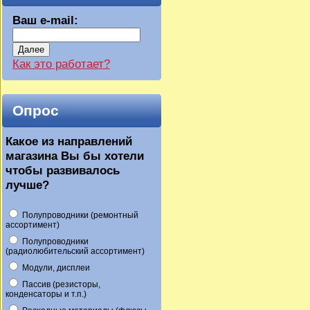
Ваш e-mail:
Далее
Как это работает?
Опрос
Какое из направлений
магазина Вы бы хотели
чтобы развивалось
лучше?
Полупроводники (ремонтный
ассортимент)
Полупроводники
(радиолюбительский ассортимент)
Модули, дисплеи
Пассив (резисторы,
конденсаторы и т.п.)