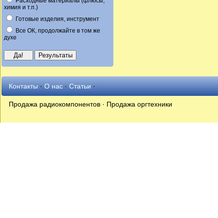
Расходные материалы (флюсы,
химия и т.п.)
Готовые изделия, инструмент
Все ОК, продолжайте в том же
духе
Контакты
·
О нас
·
Статьи
·
Продажа радиокомпонентов · Продажа оргтехники