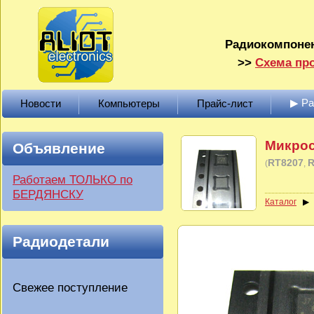
Радиокомпонен
>>
Схема про
▶ Р
Новости
Компьютеры
Прайс-лист
Микро
Объявление
RT8207
R
(
Работаем ТОЛЬКО по
БЕРДЯНСКУ
Каталог
Радиодетали
Свежее поступление