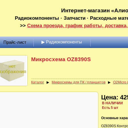
Интернет-магазин «Али
Радиокомпоненты · Запчасти · Расходные мат
>>
Схема проезда, график работы, доставка,
▶ Радиокомпоненты
Прайс-лист
Микросхема OZ8390S
Каталог
▶
Микросхемы для ПК / планшетов
▶
O2Micro 
Цена: 42
В НАЛИЧИИ
Есть 5 шт
Основные хара
OZ8390S Контро