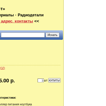
от»
ериалы · Радиодетали
 адрес, контакты
<<
(OZ)
5.00 р.
шт
ктеристики:
ллер питания ноутбука