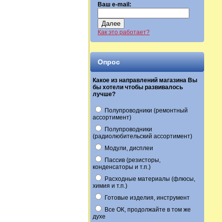
Ваш e-mail:
Далее
Как это работает?
Опрос
Какое из направлений магазина Вы
бы хотели чтобы развивалось
лучше?
Полупроводники (ремонтный
ассортимент)
Полупроводники
(радиолюбительский ассортимент)
Модули, дисплеи
Пассив (резисторы,
конденсаторы и т.п.)
Расходные материалы (флюсы,
химия и т.п.)
Готовые изделия, инструмент
Все ОК, продолжайте в том же
духе