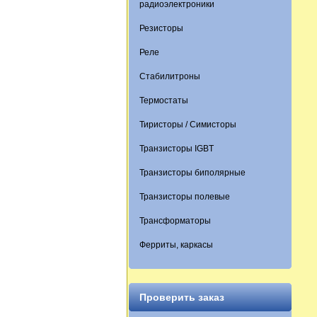
радиоэлектроники
Резисторы
Реле
Стабилитроны
Термостаты
Тиристоры / Симисторы
Транзисторы IGBT
Транзисторы биполярные
Транзисторы полевые
Трансформаторы
Ферриты, каркасы
Проверить заказ