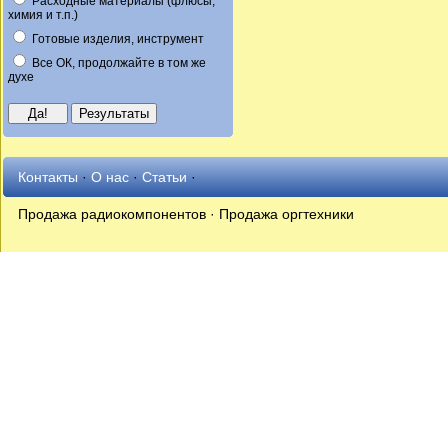
Расходные материалы (флюсы,
химия и т.п.)
Готовые изделия, инструмент
Все ОК, продолжайте в том же
духе
Контакты
·
О нас
·
Статьи
·
Продажа радиокомпонентов · Продажа оргтехники