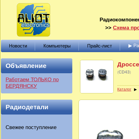
Радиокомпонен
>>
Схема про
▶ Р
Новости
Компьютеры
Прайс-лист
Дроссе
Объявление
CD43
(
)
Работаем ТОЛЬКО по
БЕРДЯНСКУ
Каталог
Радиодетали
Свежее поступление