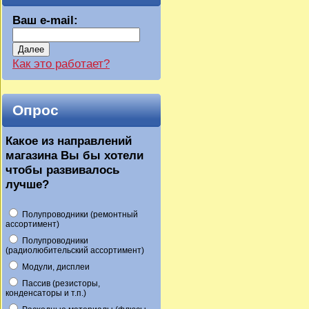
Ваш e-mail:
Далее
Как это работает?
Опрос
Какое из направлений
магазина Вы бы хотели
чтобы развивалось
лучше?
Полупроводники (ремонтный
ассортимент)
Полупроводники
(радиолюбительский ассортимент)
Модули, дисплеи
Пассив (резисторы,
конденсаторы и т.п.)