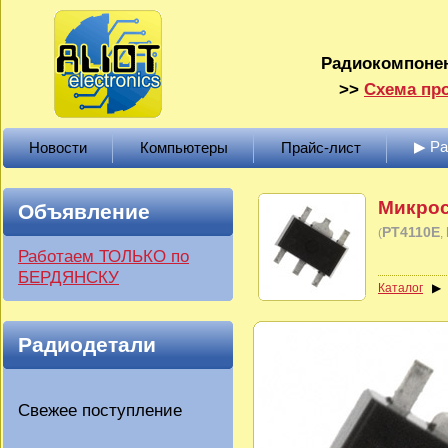
Радиокомпонен
>>
Схема про
▶ Р
Новости
Компьютеры
Прайс-лист
Микрос
Объявление
PT4110E
(
Работаем ТОЛЬКО по
БЕРДЯНСКУ
Каталог
Радиодетали
Свежее поступление