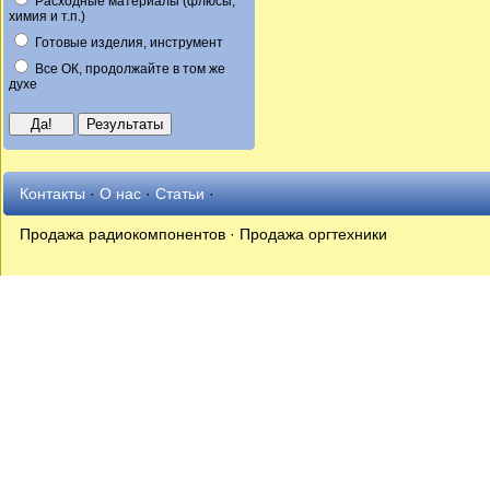
Расходные материалы (флюсы,
химия и т.п.)
Готовые изделия, инструмент
Все ОК, продолжайте в том же
духе
Контакты
·
О нас
·
Статьи
·
Продажа радиокомпонентов · Продажа оргтехники