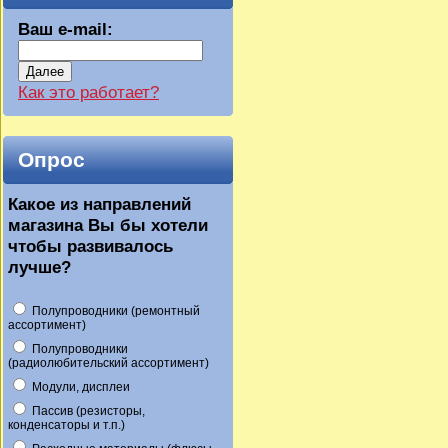
Ваш e-mail:
Далее
Как это работает?
Опрос
Какое из направлений
магазина Вы бы хотели
чтобы развивалось
лучше?
Полупроводники (ремонтный
ассортимент)
Полупроводники
(радиолюбительский ассортимент)
Модули, дисплеи
Пассив (резисторы,
конденсаторы и т.п.)