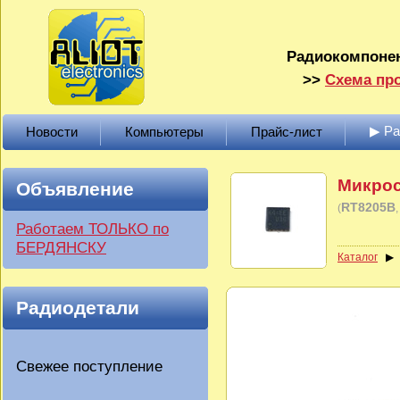
Радиокомпонен
>>
Схема про
▶ Р
Новости
Компьютеры
Прайс-лист
Микро
Объявление
RT8205B
(
Работаем ТОЛЬКО по
БЕРДЯНСКУ
Каталог
Радиодетали
Свежее поступление