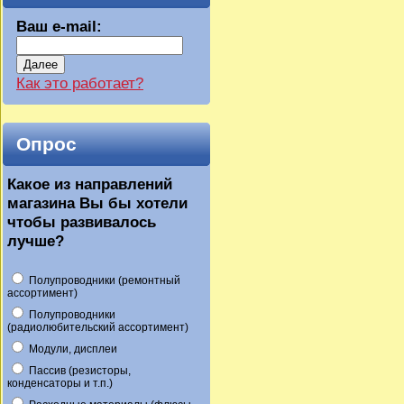
Ваш e-mail:
Далее
Как это работает?
Опрос
Какое из направлений
магазина Вы бы хотели
чтобы развивалось
лучше?
Полупроводники (ремонтный
ассортимент)
Полупроводники
(радиолюбительский ассортимент)
Модули, дисплеи
Пассив (резисторы,
конденсаторы и т.п.)