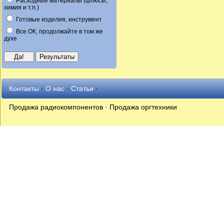
Расходные материалы (флюсы,
химия и т.п.)
Готовые изделия, инструмент
Все ОК, продолжайте в том же
духе
Контакты
·
О нас
·
Статьи
·
Продажа радиокомпонентов · Продажа оргтехники