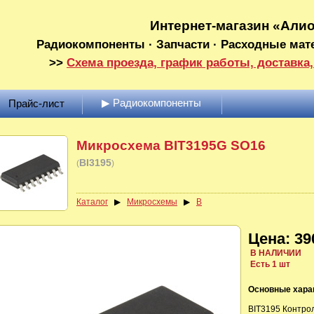
Интернет-магазин «Али
Радиокомпоненты · Запчасти · Расходные мат
>>
Схема проезда, график работы, доставка,
▶ Радиокомпоненты
Прайс-лист
Микросхема BIT3195G SO16
BI3195
(
)
Каталог
▶
Микросхемы
▶
B
Цена: 39
В НАЛИЧИИ
Есть 1 шт
Основные хара
BIT3195 Контро