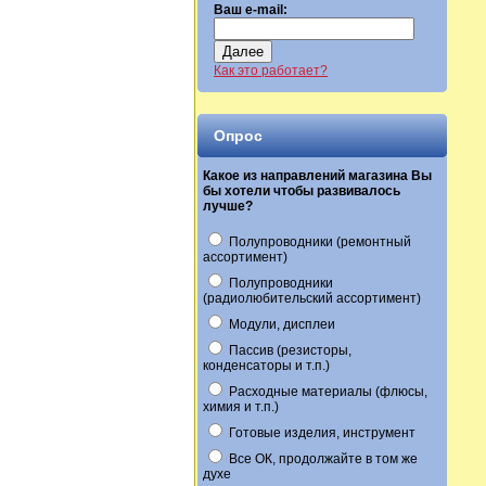
Ваш e-mail:
Далее
Как это работает?
Опрос
Какое из направлений магазина Вы
бы хотели чтобы развивалось
лучше?
Полупроводники (ремонтный
ассортимент)
Полупроводники
(радиолюбительский ассортимент)
Модули, дисплеи
Пассив (резисторы,
конденсаторы и т.п.)
Расходные материалы (флюсы,
химия и т.п.)
Готовые изделия, инструмент
Все ОК, продолжайте в том же
духе