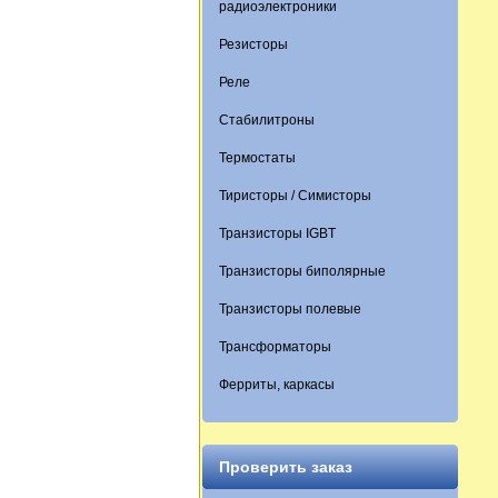
радиоэлектроники
Резисторы
Реле
Стабилитроны
Термостаты
Тиристоры / Симисторы
Транзисторы IGBT
Транзисторы биполярные
Транзисторы полевые
Трансформаторы
Ферриты, каркасы
Проверить заказ