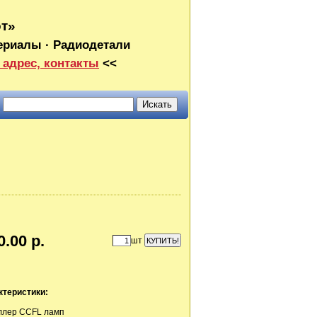
от»
ериалы · Радиодетали
 адрес, контакты
<<
0.00 р.
шт
ктеристики:
ллер CCFL ламп