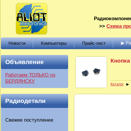
Радиокомпонен
>>
Схема про
▶ Р
Новости
Компьютеры
Прайс-лист
Кнопка
Объявление
Работаем ТОЛЬКО по
БЕРДЯНСКУ
Каталог
Радиодетали
Свежее поступление