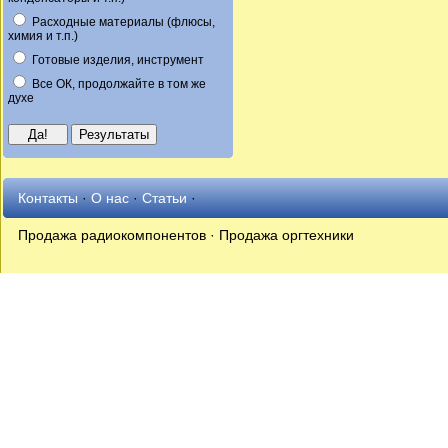
Расходные материалы (флюсы,
химия и т.п.)
Готовые изделия, инструмент
Все ОК, продолжайте в том же
духе
Контакты
·
О нас
·
Статьи
·
Продажа радиокомпонентов · Продажа оргтехники