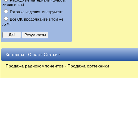
Расходные материалы (флюсы,
химия и т.п.)
Готовые изделия, инструмент
Все ОК, продолжайте в том же
духе
Контакты
·
О нас
·
Статьи
·
Продажа радиокомпонентов · Продажа оргтехники