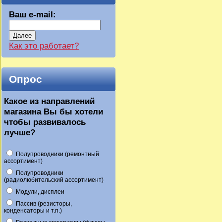
Ваш e-mail:
Далее
Как это работает?
Опрос
Какое из направлений
магазина Вы бы хотели
чтобы развивалось
лучше?
Полупроводники (ремонтный
ассортимент)
Полупроводники
(радиолюбительский ассортимент)
Модули, дисплеи
Пассив (резисторы,
конденсаторы и т.п.)