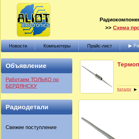
Радиокомпонен
>>
Схема про
▶ Р
Новости
Компьютеры
Прайс-лист
Термоп
Объявление
Работаем ТОЛЬКО по
БЕРДЯНСКУ
Каталог
Радиодетали
Свежее поступление