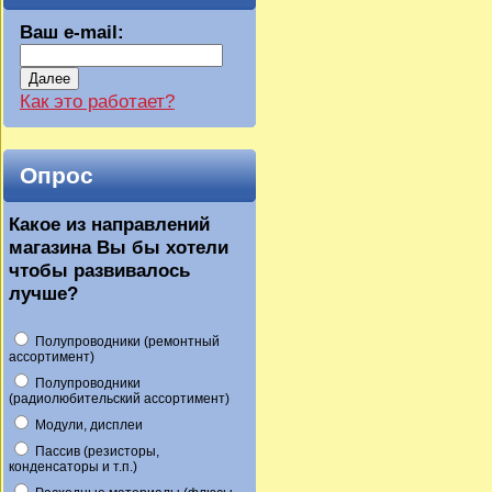
Ваш e-mail:
Далее
Как это работает?
Опрос
Какое из направлений
магазина Вы бы хотели
чтобы развивалось
лучше?
Полупроводники (ремонтный
ассортимент)
Полупроводники
(радиолюбительский ассортимент)
Модули, дисплеи
Пассив (резисторы,
конденсаторы и т.п.)