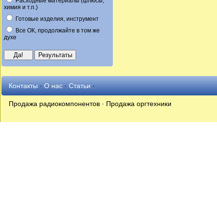
Расходные материалы (флюсы,
химия и т.п.)
Готовые изделия, инструмент
Все ОК, продолжайте в том же
духе
Контакты
·
О нас
·
Статьи
·
Продажа радиокомпонентов · Продажа оргтехники