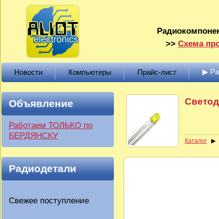
Радиокомпонен
>>
Схема про
▶ Р
Новости
Компьютеры
Прайс-лист
Светод
Объявление
Работаем ТОЛЬКО по
БЕРДЯНСКУ
Каталог
Радиодетали
Свежее поступление