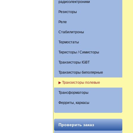
радиоэлектроники
Резисторы
Реле
Стабилитроны
Термостаты
Тиристоры / Симисторы
Транзисторы IGBT
Транзисторы биполярные
▶ Транзисторы полевые
Трансформаторы
Ферриты, каркасы
Проверить заказ