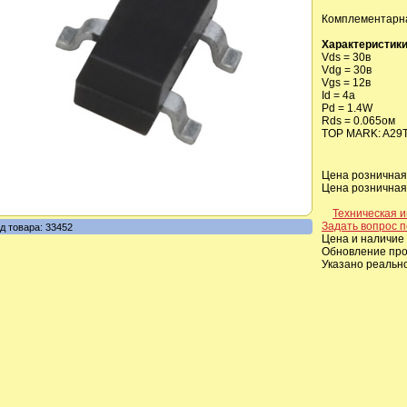
Комплементарна
Характеристики
Vds = 30в
Vdg = 30в
Vgs = 12в
Id = 4a
Pd = 1.4W
Rds = 0.065ом
TOP MARK: A29
Цена розничная,
Цена розничная,
Техническая 
Задать вопрос п
д товара: 33452
Цена и наличие 
Обновление прои
Указано реальн