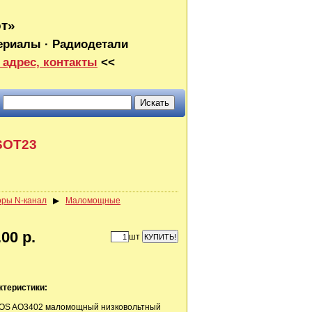
от»
ериалы · Радиодетали
 адрес, контакты
<<
SOT23
оры N-канал
▶
Маломощные
00 р.
шт
ктеристики:
MOS AO3402 маломощный низковольтный