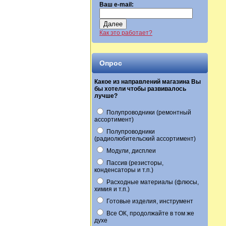
Ваш e-mail:
Далее
Как это работает?
Опрос
Какое из направлений магазина Вы
бы хотели чтобы развивалось
лучше?
Полупроводники (ремонтный
ассортимент)
Полупроводники
(радиолюбительский ассортимент)
Модули, дисплеи
Пассив (резисторы,
конденсаторы и т.п.)
Расходные материалы (флюсы,
химия и т.п.)
Готовые изделия, инструмент
Все ОК, продолжайте в том же
духе