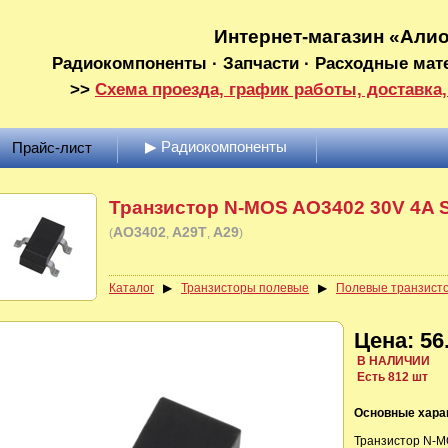
Интернет-магазин «Али
Радиокомпоненты · Запчасти · Расходные мат
>>
Схема проезда, график работы, доставка,
▶ Радиокомпоненты
Прайс-лист
Транзистор N-MOS AO3402 30V 4A 
AO3402
A29T
A29
(
)
Каталог
▶
Транзисторы полевые
▶
Полевые транзист
Цена: 56.
В НАЛИЧИИ
Есть 812 шт
Основные хара
Транзистор N-