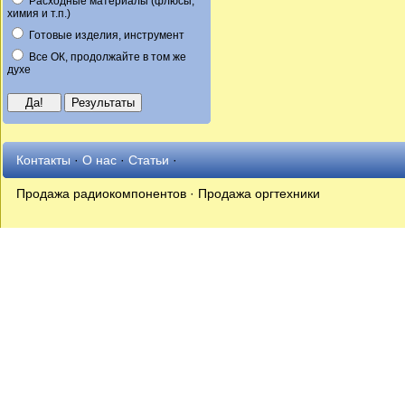
Расходные материалы (флюсы,
химия и т.п.)
Готовые изделия, инструмент
Все ОК, продолжайте в том же
духе
Контакты
·
О нас
·
Статьи
·
Продажа радиокомпонентов · Продажа оргтехники