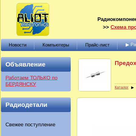
Радиокомпонен
>>
Схема про
▶ Р
Новости
Компьютеры
Прайс-лист
Предох
Объявление
Работаем ТОЛЬКО по
БЕРДЯНСКУ
Каталог
Радиодетали
Свежее поступление