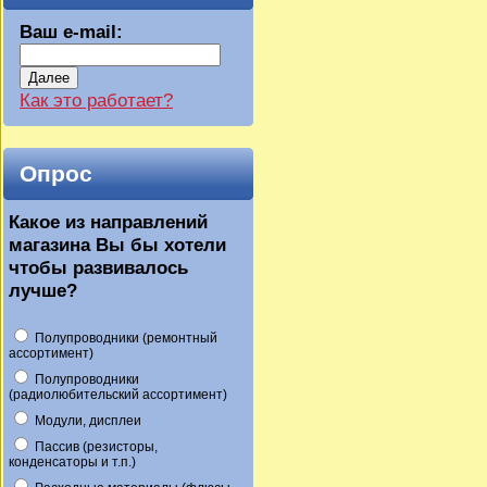
Ваш e-mail:
Далее
Как это работает?
Опрос
Какое из направлений
магазина Вы бы хотели
чтобы развивалось
лучше?
Полупроводники (ремонтный
ассортимент)
Полупроводники
(радиолюбительский ассортимент)
Модули, дисплеи
Пассив (резисторы,
конденсаторы и т.п.)