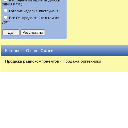
Расходные материалы (флюсы,
химия и т.п.)
Готовые изделия, инструмент
Все ОК, продолжайте в том же
духе
Контакты
·
О нас
·
Статьи
·
Продажа радиокомпонентов · Продажа оргтехники