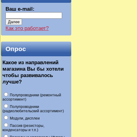
Ваш e-mail:
Далее
Как это работает?
Опрос
Какое из направлений
магазина Вы бы хотели
чтобы развивалось
лучше?
Полупроводники (ремонтный
ассортимент)
Полупроводники
(радиолюбительский ассортимент)
Модули, дисплеи
Пассив (резисторы,
конденсаторы и т.п.)