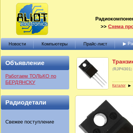
Радиокомпонен
>>
Схема про
▶ Р
Новости
Компьютеры
Прайс-лист
Транзи
Объявление
RJP4301
(
)
Работаем ТОЛЬКО по
БЕРДЯНСКУ
Каталог
Радиодетали
Свежее поступление