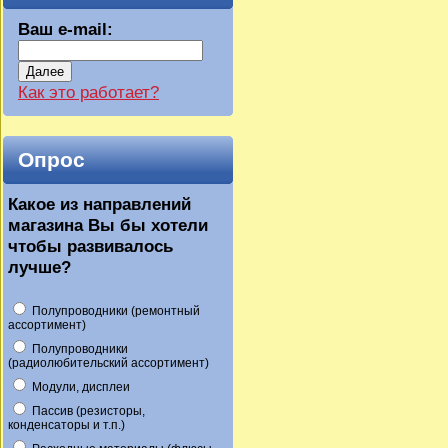
Ваш e-mail:
Далее
Как это работает?
Опрос
Какое из направлений
магазина Вы бы хотели
чтобы развивалось
лучше?
Полупроводники (ремонтный
ассортимент)
Полупроводники
(радиолюбительский ассортимент)
Модули, дисплеи
Пассив (резисторы,
конденсаторы и т.п.)