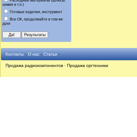
Расходные материалы (флюсы,
химия и т.п.)
Готовые изделия, инструмент
Все ОК, продолжайте в том же
духе
Контакты
·
О нас
·
Статьи
·
Продажа радиокомпонентов · Продажа оргтехники