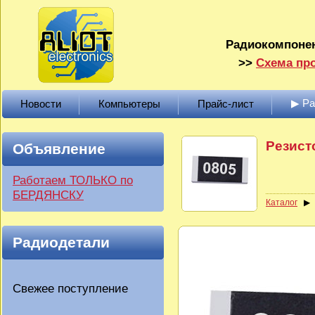
Радиокомпонен
>>
Схема про
▶ Р
Новости
Компьютеры
Прайс-лист
Резист
Объявление
Работаем ТОЛЬКО по
БЕРДЯНСКУ
Каталог
Радиодетали
Свежее поступление