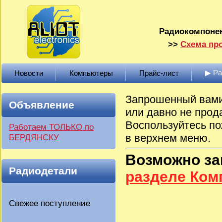
Радиокомпонен
>>
Схема про
▶ Р
Новости
Компьютеры
Прайс-лист
Запрошенный вами 
Объявление
или давно не прод
Воспользуйтесь по
Работаем ТОЛЬКО по
в верхнем меню.
БЕРДЯНСКУ
Возможно з
Радиодетали
разделе Ко
Свежее поступление