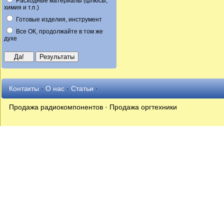
Расходные материалы (флюсы,
химия и т.п.)
Готовые изделия, инструмент
Все ОК, продолжайте в том же
духе
Контакты
·
О нас
·
Статьи
·
Продажа радиокомпонентов · Продажа оргтехники