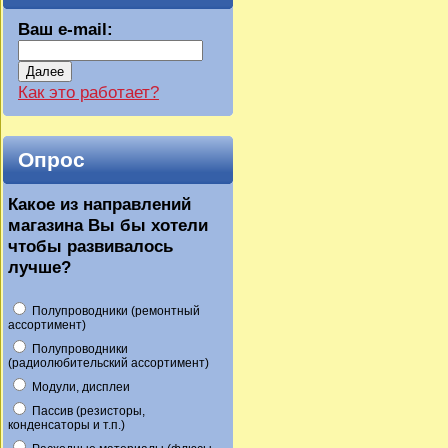
Ваш e-mail:
Далее
Как это работает?
Опрос
Какое из направлений
магазина Вы бы хотели
чтобы развивалось
лучше?
Полупроводники (ремонтный
ассортимент)
Полупроводники
(радиолюбительский ассортимент)
Модули, дисплеи
Пассив (резисторы,
конденсаторы и т.п.)