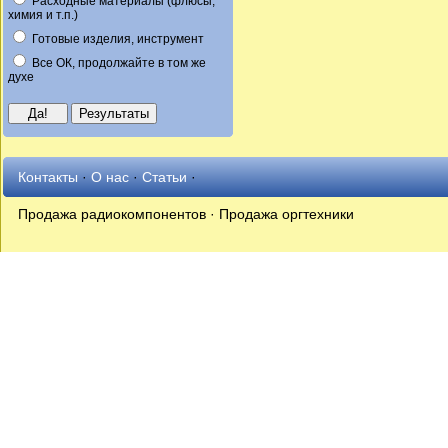
Расходные материалы (флюсы,
химия и т.п.)
Готовые изделия, инструмент
Все ОК, продолжайте в том же
духе
Контакты
·
О нас
·
Статьи
·
Продажа радиокомпонентов · Продажа оргтехники