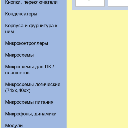
Кнопки, переключатели
Конденсаторы
Корпуса и фурнитура к
ним
Микроконтроллеры
Микросхемы
Микросхемы для ПК /
планшетов
Микросхемы логические
(74xx,40xx)
Микросхемы питания
Микрофоны, динамики
Модули