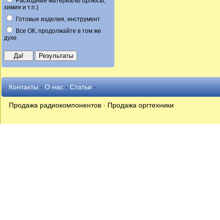
Расходные материалы (флюсы,
химия и т.п.)
Готовые изделия, инструмент
Все ОК, продолжайте в том же
духе
Контакты
·
О нас
·
Статьи
·
Продажа радиокомпонентов · Продажа оргтехники