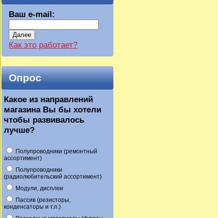
Ваш e-mail:
Далее
Как это работает?
Опрос
Какое из направлений
магазина Вы бы хотели
чтобы развивалось
лучше?
Полупроводники (ремонтный
ассортимент)
Полупроводники
(радиолюбительский ассортимент)
Модули, дисплеи
Пассив (резисторы,
конденсаторы и т.п.)