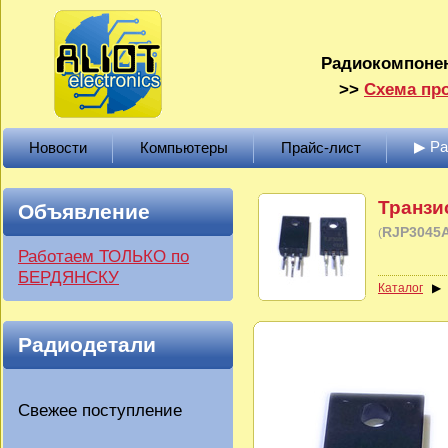
Радиокомпонен
>>
Схема про
▶ Р
Новости
Компьютеры
Прайс-лист
Транзи
Объявление
RJP3045
(
Работаем ТОЛЬКО по
БЕРДЯНСКУ
Каталог
Радиодетали
Свежее поступление