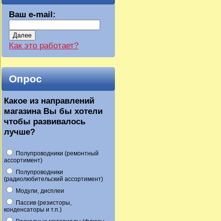
Ваш e-mail:
Далее
Как это работает?
Опрос
Какое из направлений
магазина Вы бы хотели
чтобы развивалось
лучше?
Полупроводники (ремонтный
ассортимент)
Полупроводники
(радиолюбительский ассортимент)
Модули, дисплеи
Пассив (резисторы,
конденсаторы и т.п.)