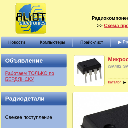
Радиокомпонен
>>
Схема про
▶ Р
Новости
Компьютеры
Прайс-лист
Микрос
Объявление
SA482
S
(
Работаем ТОЛЬКО по
БЕРДЯНСКУ
Каталог
Радиодетали
Свежее поступление