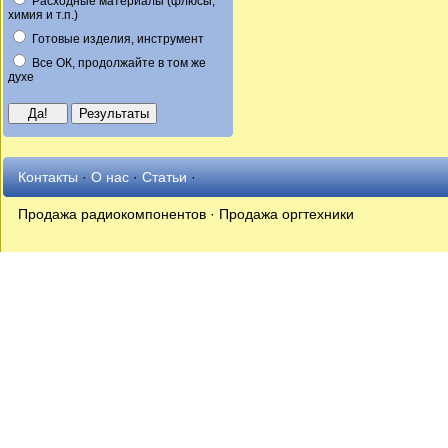
Расходные материалы (флюсы,
химия и т.п.)
Готовые изделия, инструмент
Все ОК, продолжайте в том же
духе
Контакты
·
О нас
·
Статьи
·
Продажа радиокомпонентов · Продажа оргтехники