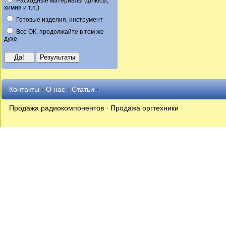
Расходные материалы (флюсы,
химия и т.п.)
Готовые изделия, инструмент
Все ОК, продолжайте в том же
духе
Контакты
·
О нас
·
Статьи
·
Продажа радиокомпонентов · Продажа оргтехники