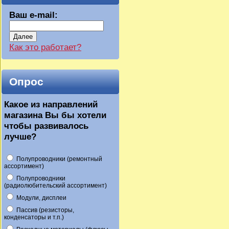
Ваш e-mail:
Далее
Как это работает?
Опрос
Какое из направлений
магазина Вы бы хотели
чтобы развивалось
лучше?
Полупроводники (ремонтный
ассортимент)
Полупроводники
(радиолюбительский ассортимент)
Модули, дисплеи
Пассив (резисторы,
конденсаторы и т.п.)