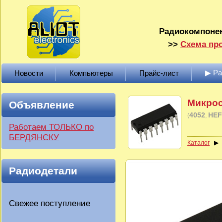
Радиокомпонен
>>
Схема про
▶ Р
Новости
Компьютеры
Прайс-лист
Микрос
Объявление
4052
HEF
(
Работаем ТОЛЬКО по
БЕРДЯНСКУ
Каталог
Радиодетали
Свежее поступление