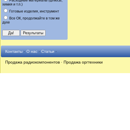
Расходные материалы (флюсы,
химия и т.п.)
Готовые изделия, инструмент
Все ОК, продолжайте в том же
духе
Контакты
·
О нас
·
Статьи
·
Продажа радиокомпонентов · Продажа оргтехники