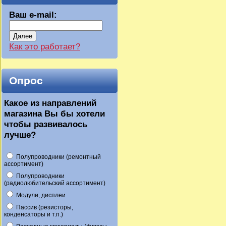
Ваш e-mail:
Далее
Как это работает?
Опрос
Какое из направлений
магазина Вы бы хотели
чтобы развивалось
лучше?
Полупроводники (ремонтный
ассортимент)
Полупроводники
(радиолюбительский ассортимент)
Модули, дисплеи
Пассив (резисторы,
конденсаторы и т.п.)