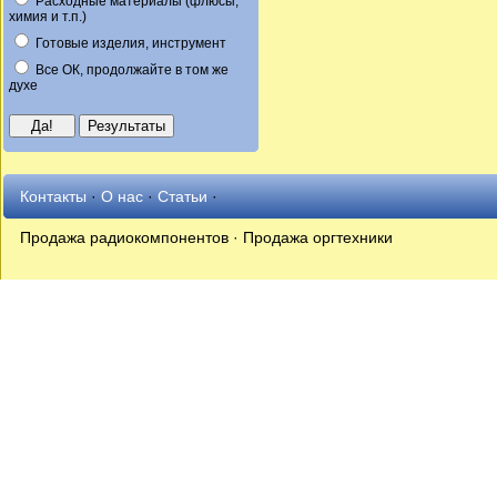
Расходные материалы (флюсы,
химия и т.п.)
Готовые изделия, инструмент
Все ОК, продолжайте в том же
духе
Контакты
·
О нас
·
Статьи
·
Продажа радиокомпонентов · Продажа оргтехники