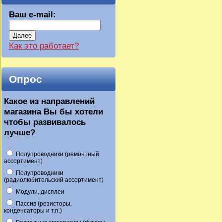
Ваш e-mail:
Далее
Как это работает?
Опрос
Какое из направлений
магазина Вы бы хотели
чтобы развивалось
лучше?
Полупроводники (ремонтный
ассортимент)
Полупроводники
(радиолюбительский ассортимент)
Модули, дисплеи
Пассив (резисторы,
конденсаторы и т.п.)