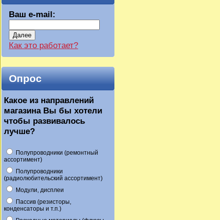
Ваш e-mail:
Далее
Как это работает?
Опрос
Какое из направлений
магазина Вы бы хотели
чтобы развивалось
лучше?
Полупроводники (ремонтный
ассортимент)
Полупроводники
(радиолюбительский ассортимент)
Модули, дисплеи
Пассив (резисторы,
конденсаторы и т.п.)