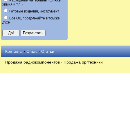
Расходные материалы (флюсы,
химия и т.п.)
Готовые изделия, инструмент
Все ОК, продолжайте в том же
духе
Контакты
·
О нас
·
Статьи
·
Продажа радиокомпонентов · Продажа оргтехники