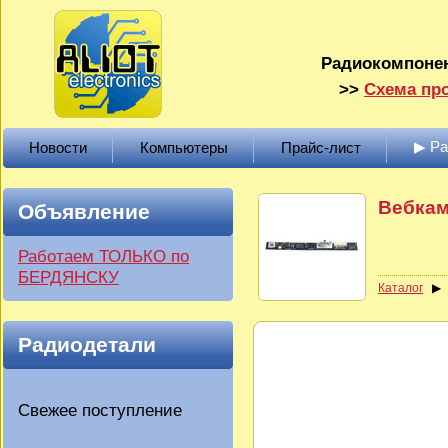
Радиокомпонен
>>
Схема про
▶ Р
Новости
Компьютеры
Прайс-лист
Вебкам
Объявление
Работаем ТОЛЬКО по
БЕРДЯНСКУ
Каталог
Радиодетали
Свежее поступление