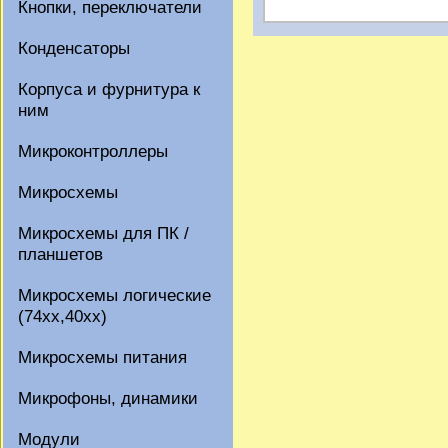
Кнопки, переключатели
Конденсаторы
Корпуса и фурнитура к
ним
Микроконтроллеры
Микросхемы
Микросхемы для ПК /
планшетов
Микросхемы логические
(74xx,40xx)
Микросхемы питания
Микрофоны, динамики
Модули