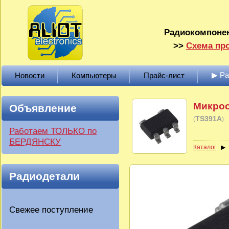
Радиокомпонен
>>
Схема про
▶ Р
Новости
Компьютеры
Прайс-лист
Микрос
Объявление
TS391A
(
)
Работаем ТОЛЬКО по
БЕРДЯНСКУ
Каталог
Радиодетали
Свежее поступление