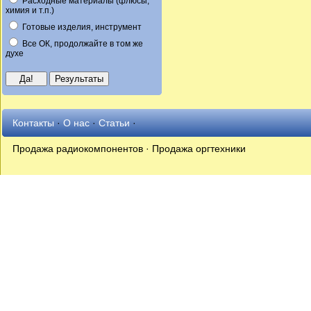
Расходные материалы (флюсы,
химия и т.п.)
Готовые изделия, инструмент
Все ОК, продолжайте в том же
духе
Контакты
·
О нас
·
Статьи
·
Продажа радиокомпонентов · Продажа оргтехники