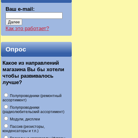
Ваш e-mail:
Далее
Как это работает?
Опрос
Какое из направлений
магазина Вы бы хотели
чтобы развивалось
лучше?
Полупроводники (ремонтный
ассортимент)
Полупроводники
(радиолюбительский ассортимент)
Модули, дисплеи
Пассив (резисторы,
конденсаторы и т.п.)