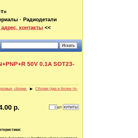
от»
ериалы · Радиодетали
 адрес, контакты
<<
N+PNP+R 50V 0.1A SOT23-
ровые, сборки.
▶
Сборки (два и более тр-
4.00 р.
шт
ктеристики: