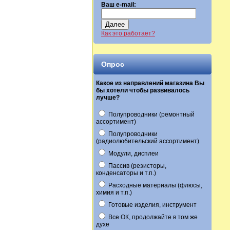
Ваш e-mail:
Далее
Как это работает?
Опрос
Какое из направлений магазина Вы
бы хотели чтобы развивалось
лучше?
Полупроводники (ремонтный
ассортимент)
Полупроводники
(радиолюбительский ассортимент)
Модули, дисплеи
Пассив (резисторы,
конденсаторы и т.п.)
Расходные материалы (флюсы,
химия и т.п.)
Готовые изделия, инструмент
Все ОК, продолжайте в том же
духе