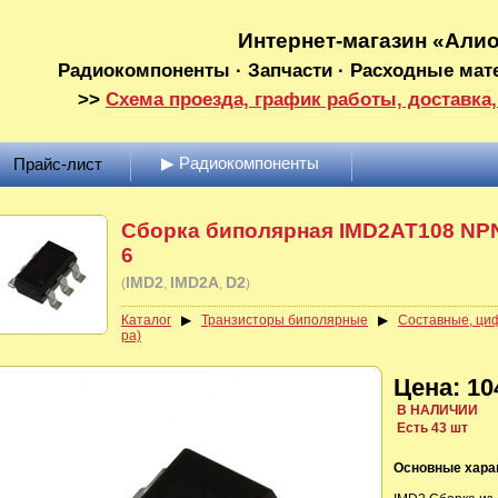
Интернет-магазин «Али
Радиокомпоненты · Запчасти · Расходные мат
>>
Схема проезда, график работы, доставка,
▶ Радиокомпоненты
Прайс-лист
Сборка биполярная IMD2AT108 NP
6
IMD2
IMD2A
D2
(
)
Каталог
▶
Транзисторы биполярные
▶
Составные, циф
ра)
Цена: 10
В НАЛИЧИИ
Есть 43 шт
Основные хара