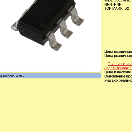
IMD2 Сборка из
NPN+PNP
TOP MARK: D2
Цена розничная,
Цена розничная,
Техническая 
Задать вопрос п
Цена и наличие 
д товара: 34386
Обновление прои
Указано реальн