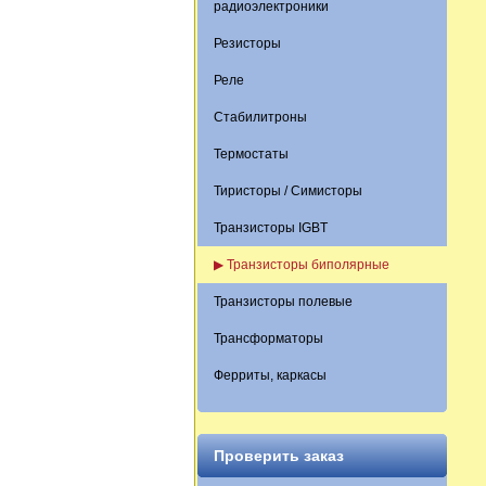
радиоэлектроники
Резисторы
Реле
Стабилитроны
Термостаты
Тиристоры / Симисторы
Транзисторы IGBT
▶ Транзисторы биполярные
Транзисторы полевые
Трансформаторы
Ферриты, каркасы
Проверить заказ