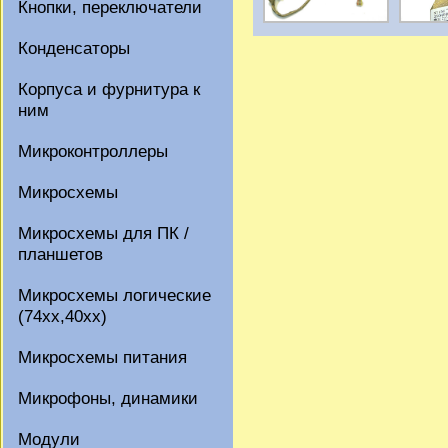
Кнопки, переключатели
Конденсаторы
Корпуса и фурнитура к
ним
Микроконтроллеры
Микросхемы
Микросхемы для ПК /
планшетов
Микросхемы логические
(74xx,40xx)
Микросхемы питания
Микрофоны, динамики
Модули