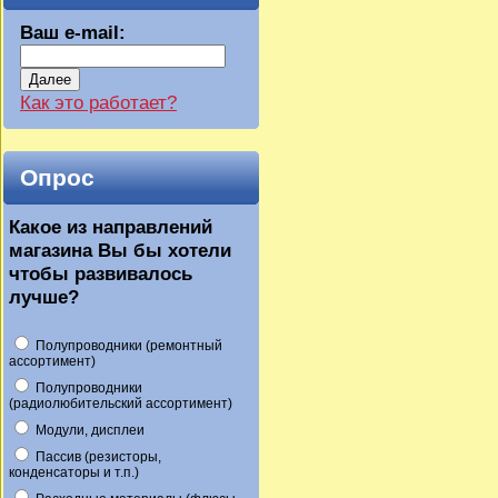
Ваш e-mail:
Далее
Как это работает?
Опрос
Какое из направлений
магазина Вы бы хотели
чтобы развивалось
лучше?
Полупроводники (ремонтный
ассортимент)
Полупроводники
(радиолюбительский ассортимент)
Модули, дисплеи
Пассив (резисторы,
конденсаторы и т.п.)