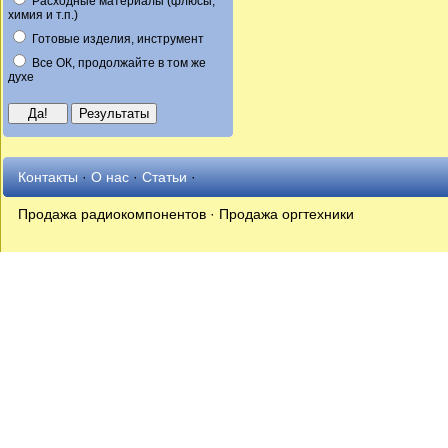
Расходные материалы (флюсы,
химия и т.п.)
Готовые изделия, инструмент
Все ОК, продолжайте в том же
духе
Контакты
·
О нас
·
Статьи
·
Продажа радиокомпонентов · Продажа оргтехники