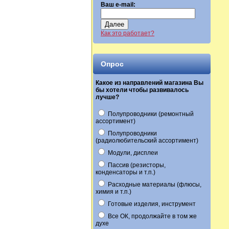
Ваш e-mail:
Далее
Как это работает?
Опрос
Какое из направлений магазина Вы
бы хотели чтобы развивалось
лучше?
Полупроводники (ремонтный
ассортимент)
Полупроводники
(радиолюбительский ассортимент)
Модули, дисплеи
Пассив (резисторы,
конденсаторы и т.п.)
Расходные материалы (флюсы,
химия и т.п.)
Готовые изделия, инструмент
Все ОК, продолжайте в том же
духе