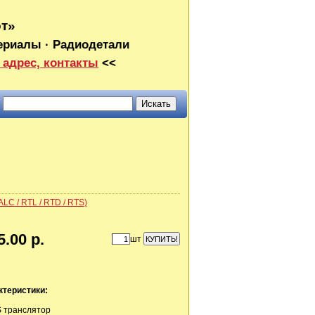
от»
ериалы · Радиодетали
 адрес, контакты
<<
ALC / RTL / RTD / RTS)
5.00 р.
шт
ктеристики:
 транслятор