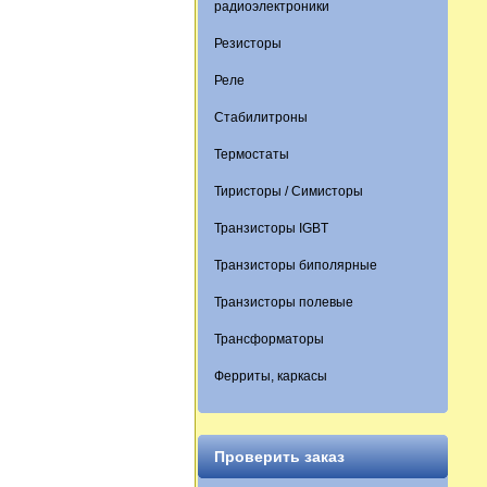
радиоэлектроники
Резисторы
Реле
Стабилитроны
Термостаты
Тиристоры / Симисторы
Транзисторы IGBT
Транзисторы биполярные
Транзисторы полевые
Трансформаторы
Ферриты, каркасы
Проверить заказ