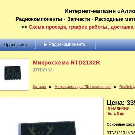
Интернет-магазин «Али
Радиокомпоненты · Запчасти · Расходные мат
>>
Схема проезда, график работы, доставка,
▶ Радиокомпоненты
Прайс-лист
Микросхема RTD2132R
RTD2132
(
)
Каталог
▶
Микросхемы для ПК / планшетов
▶
Realtek (
Цена: 33
В НАЛИЧИИ
Есть 8 шт
Основные хара
RTD2132R LVDS