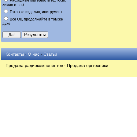
Расходные материалы (флюсы,
химия и т.п.)
Готовые изделия, инструмент
Все ОК, продолжайте в том же
духе
Контакты
·
О нас
·
Статьи
·
Продажа радиокомпонентов · Продажа оргтехники