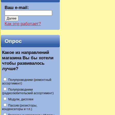
Ваш e-mail:
Далее
Как это работает?
Опрос
Какое из направлений
магазина Вы бы хотели
чтобы развивалось
лучше?
Полупроводники (ремонтный
ассортимент)
Полупроводники
(радиолюбительский ассортимент)
Модули, дисплеи
Пассив (резисторы,
конденсаторы и т.п.)