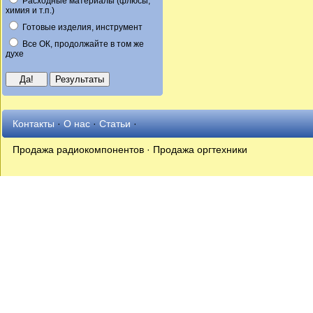
Расходные материалы (флюсы,
химия и т.п.)
Готовые изделия, инструмент
Все ОК, продолжайте в том же
духе
Контакты
·
О нас
·
Статьи
·
Продажа радиокомпонентов · Продажа оргтехники