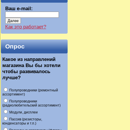
Ваш e-mail:
Далее
Как это работает?
Опрос
Какое из направлений
магазина Вы бы хотели
чтобы развивалось
лучше?
Полупроводники (ремонтный
ассортимент)
Полупроводники
(радиолюбительский ассортимент)
Модули, дисплеи
Пассив (резисторы,
конденсаторы и т.п.)