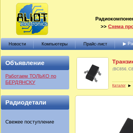
Радиокомпонен
>>
Схема про
▶ Р
Новости
Компьютеры
Прайс-лист
Транзи
Объявление
BC856
C
(
Работаем ТОЛЬКО по
БЕРДЯНСКУ
Каталог
Радиодетали
Свежее поступление