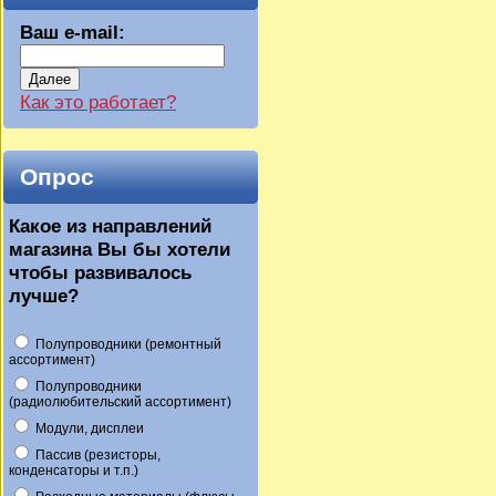
Ваш e-mail:
Далее
Как это работает?
Опрос
Какое из направлений
магазина Вы бы хотели
чтобы развивалось
лучше?
Полупроводники (ремонтный
ассортимент)
Полупроводники
(радиолюбительский ассортимент)
Модули, дисплеи
Пассив (резисторы,
конденсаторы и т.п.)