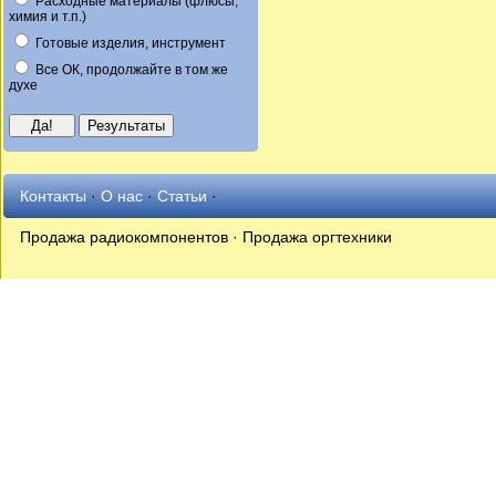
Расходные материалы (флюсы,
химия и т.п.)
Готовые изделия, инструмент
Все ОК, продолжайте в том же
духе
Контакты
·
О нас
·
Статьи
·
Продажа радиокомпонентов · Продажа оргтехники