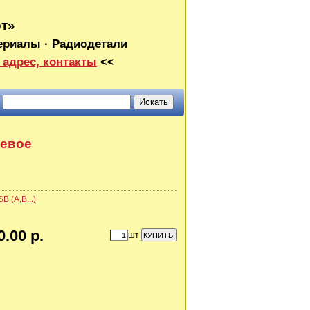
от»
ериалы · Радиодетали
 адрес, контакты
<<
цевое
B (A,B...)
0.00 р.
шт