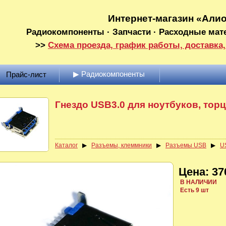
Интернет-магазин «Али
Радиокомпоненты · Запчасти · Расходные мат
>>
Схема проезда, график работы, доставка,
▶ Радиокомпоненты
Прайс-лист
Гнездо USB3.0 для ноутбуков, тор
Каталог
▶
Разъемы, клеммники
▶
Разъемы USB
▶
US
Цена: 37
В НАЛИЧИИ
Есть 9 шт