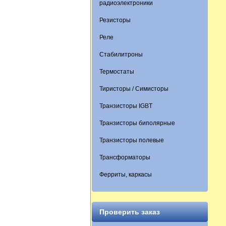
радиоэлектроники
Резисторы
Реле
Стабилитроны
Термостаты
Тиристоры / Симисторы
Транзисторы IGBT
Транзисторы биполярные
Транзисторы полевые
Трансформаторы
Ферриты, каркасы
Проверить заказ