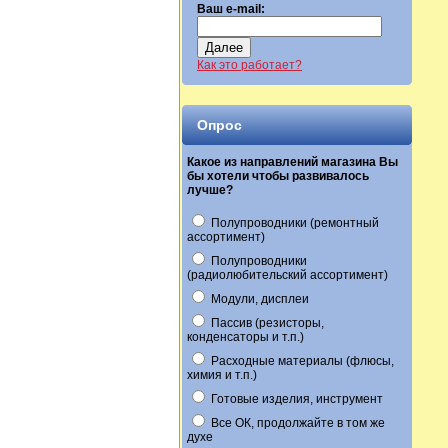
Ваш e-mail:
Далее
Как это работает?
Опрос
Какое из направлений магазина Вы
бы хотели чтобы развивалось
лучше?
Полупроводники (ремонтный
ассортимент)
Полупроводники
(радиолюбительский ассортимент)
Модули, дисплеи
Пассив (резисторы,
конденсаторы и т.п.)
Расходные материалы (флюсы,
химия и т.п.)
Готовые изделия, инструмент
Все ОК, продолжайте в том же
духе