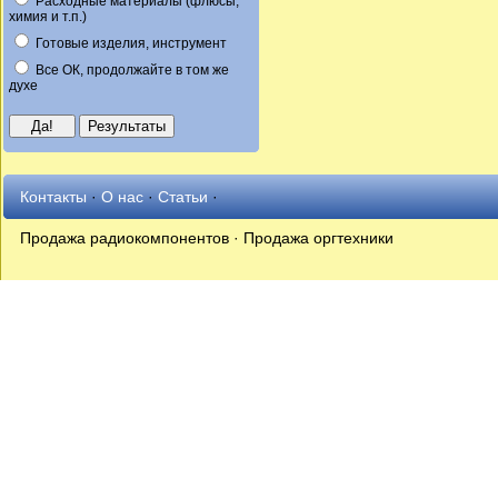
Расходные материалы (флюсы,
химия и т.п.)
Готовые изделия, инструмент
Все ОК, продолжайте в том же
духе
Контакты
·
О нас
·
Статьи
·
Продажа радиокомпонентов · Продажа оргтехники