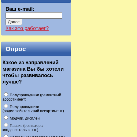
Ваш e-mail:
Далее
Как это работает?
Опрос
Какое из направлений
магазина Вы бы хотели
чтобы развивалось
лучше?
Полупроводники (ремонтный
ассортимент)
Полупроводники
(радиолюбительский ассортимент)
Модули, дисплеи
Пассив (резисторы,
конденсаторы и т.п.)