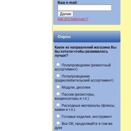
Ваш e-mail:
Далее
Как это работает?
Опрос
Какое из направлений магазина Вы
бы хотели чтобы развивалось
лучше?
Полупроводники (ремонтный
ассортимент)
Полупроводники
(радиолюбительский ассортимент)
Модули, дисплеи
Пассив (резисторы,
конденсаторы и т.п.)
Расходные материалы (флюсы,
химия и т.п.)
Готовые изделия, инструмент
Все ОК, продолжайте в том же
духе