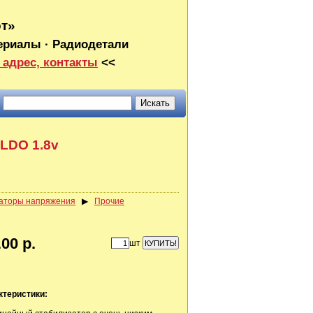
от»
ериалы · Радиодетали
 адрес, контакты
<<
LDO 1.8v
аторы напряжения
▶
Прочие
00 р.
шт
ктеристики: