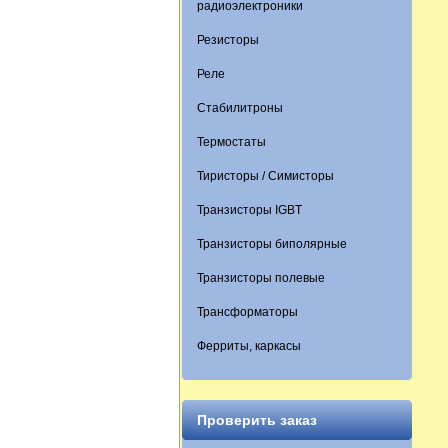
радиоэлектроники
Резисторы
Реле
Стабилитроны
Термостаты
Тиристоры / Симисторы
Транзисторы IGBT
Транзисторы биполярные
Транзисторы полевые
Трансформаторы
Ферриты, каркасы
Проверить заказ