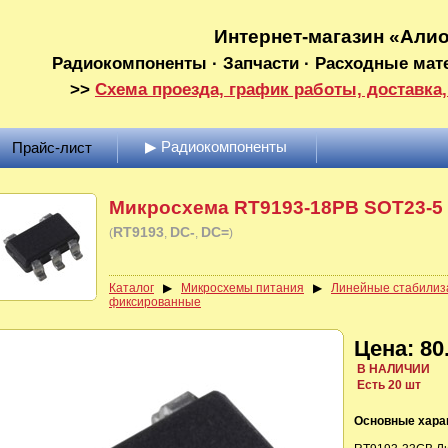
Интернет-магазин «Али
Радиокомпоненты · Запчасти · Расходные мат
>>
Схема проезда, график работы, доставка,
▶ Радиокомпоненты
Прайс-лист
Микросхема RT9193-18PB SOT23-5 
RT9193
DC-
DC=
(
)
Каталог
▶
Микросхемы питания
▶
Линейные стабилиз
фиксированные
Цена: 80.
В НАЛИЧИИ
Есть 20 шт
Основные хара