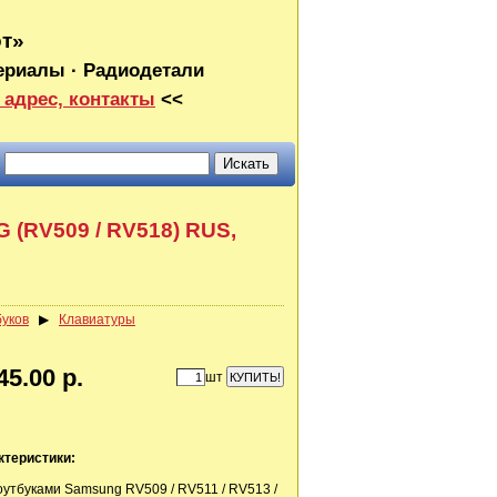
от»
ериалы · Радиодетали
 адрес, контакты
<<
 (RV509 / RV518) RUS,
буков
▶
Клавиатуры
45.00 р.
шт
ктеристики:
утбуками Samsung RV509 / RV511 / RV513 /