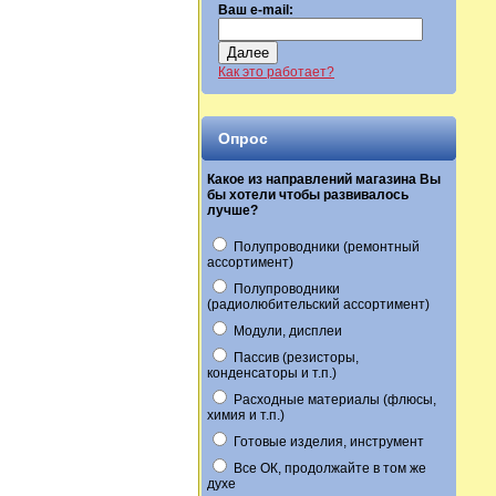
Ваш e-mail:
Далее
Как это работает?
Опрос
Какое из направлений магазина Вы
бы хотели чтобы развивалось
лучше?
Полупроводники (ремонтный
ассортимент)
Полупроводники
(радиолюбительский ассортимент)
Модули, дисплеи
Пассив (резисторы,
конденсаторы и т.п.)
Расходные материалы (флюсы,
химия и т.п.)
Готовые изделия, инструмент
Все ОК, продолжайте в том же
духе