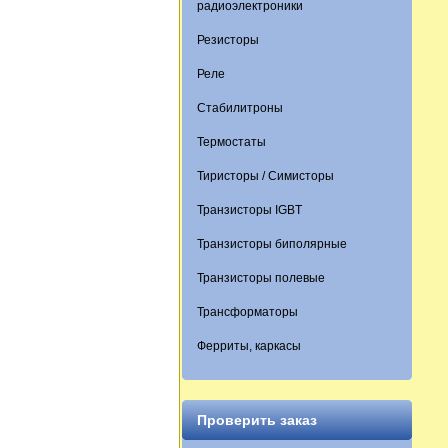
радиоэлектроники
Резисторы
Реле
Стабилитроны
Термостаты
Тиристоры / Симисторы
Транзисторы IGBT
Транзисторы биполярные
Транзисторы полевые
Трансформаторы
Ферриты, каркасы
Проверить заказ