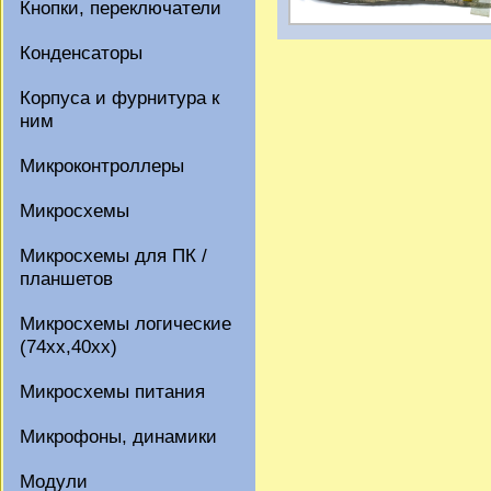
Кнопки, переключатели
Конденсаторы
Корпуса и фурнитура к
ним
Микроконтроллеры
Микросхемы
Микросхемы для ПК /
планшетов
Микросхемы логические
(74xx,40xx)
Микросхемы питания
Микрофоны, динамики
Модули