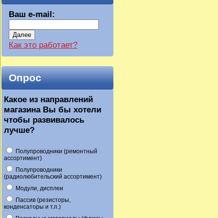
Ваш e-mail:
Далее
Как это работает?
Опрос
Какое из направлений
магазина Вы бы хотели
чтобы развивалось
лучше?
Полупроводники (ремонтный
ассортимент)
Полупроводники
(радиолюбительский ассортимент)
Модули, дисплеи
Пассив (резисторы,
конденсаторы и т.п.)