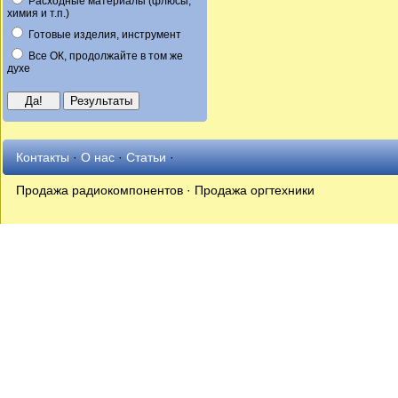
Расходные материалы (флюсы,
химия и т.п.)
Готовые изделия, инструмент
Все ОК, продолжайте в том же
духе
Контакты
·
О нас
·
Статьи
·
Продажа радиокомпонентов · Продажа оргтехники