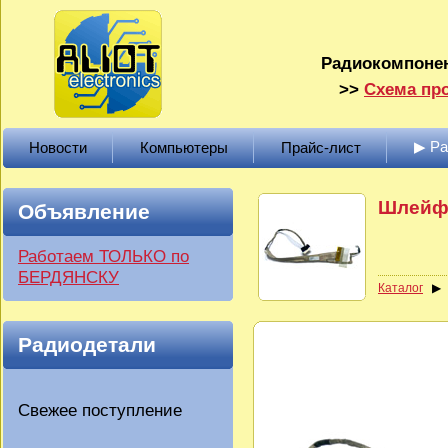
Радиокомпонен
>>
Схема про
▶ Р
Новости
Компьютеры
Прайс-лист
Шлейф 
Объявление
Работаем ТОЛЬКО по
БЕРДЯНСКУ
Каталог
Радиодетали
Свежее поступление