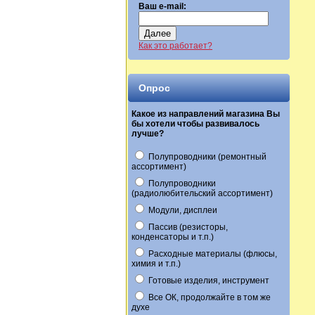
Ваш e-mail:
Далее
Как это работает?
Опрос
Какое из направлений магазина Вы
бы хотели чтобы развивалось
лучше?
Полупроводники (ремонтный
ассортимент)
Полупроводники
(радиолюбительский ассортимент)
Модули, дисплеи
Пассив (резисторы,
конденсаторы и т.п.)
Расходные материалы (флюсы,
химия и т.п.)
Готовые изделия, инструмент
Все ОК, продолжайте в том же
духе