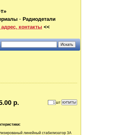
от»
ериалы · Радиодетали
 адрес, контакты
<<
5.00 р.
шт
ктеристики:
лизированый линейный стабилизатор 3А