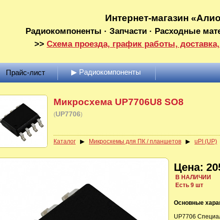
Интернет-магазин «Али
Радиокомпоненты · Запчасти · Расходные мат
>>
Схема проезда, график работы, доставка,
▶ Радиокомпоненты
Прайс-лист
Микросхема UP7706U8 SO8
UP7706
(
)
Каталог
▶
Микросхемы для ПК / планшетов
▶
uPI (UP)
Цена: 20
В НАЛИЧИИ
Есть 9 шт
Основные хара
UP7706 Специа