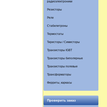
радиоэлектроники
Резисторы
Реле
Стабилитроны
Термостаты
Тиристоры / Симисторы
Транзисторы IGBT
Транзисторы биполярные
Транзисторы полевые
Трансформаторы
Ферриты, каркасы
Проверить заказ