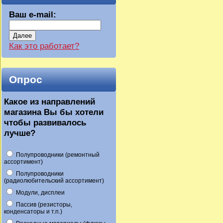
Ваш e-mail:
Далее
Как это работает?
Опрос
Какое из направлений
магазина Вы бы хотели
чтобы развивалось
лучше?
Полупроводники (ремонтный
ассортимент)
Полупроводники
(радиолюбительский ассортимент)
Модули, дисплеи
Пассив (резисторы,
конденсаторы и т.п.)