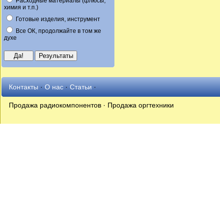
Расходные материалы (флюсы,
химия и т.п.)
Готовые изделия, инструмент
Все ОК, продолжайте в том же
духе
Контакты
·
О нас
·
Статьи
·
Продажа радиокомпонентов · Продажа оргтехники