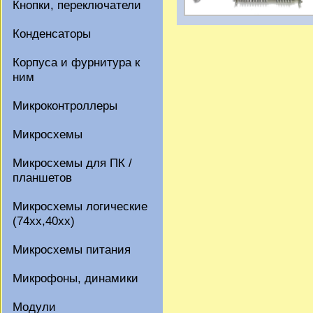
Кнопки, переключатели
Конденсаторы
Корпуса и фурнитура к
ним
Микроконтроллеры
Микросхемы
Микросхемы для ПК /
планшетов
Микросхемы логические
(74xx,40xx)
Микросхемы питания
Микрофоны, динамики
Модули