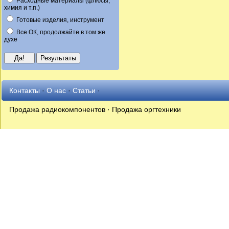
Расходные материалы (флюсы,
химия и т.п.)
Готовые изделия, инструмент
Все ОК, продолжайте в том же
духе
Контакты
·
О нас
·
Статьи
·
Продажа радиокомпонентов · Продажа оргтехники