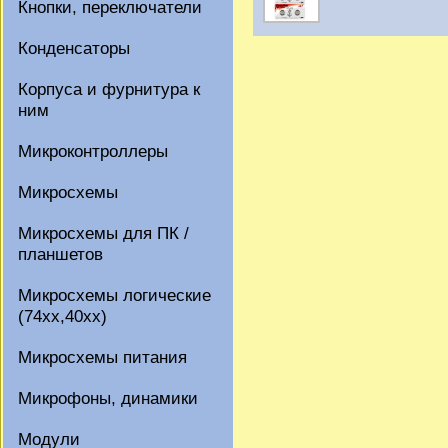
Кнопки, переключатели
Конденсаторы
Корпуса и фурнитура к
ним
Микроконтроллеры
Микросхемы
Микросхемы для ПК /
планшетов
Микросхемы логические
(74xx,40xx)
Микросхемы питания
Микрофоны, динамики
Модули