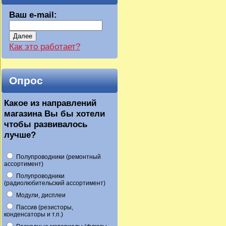
Ваш e-mail:
Далее
Как это работает?
Опрос
Какое из направлений
магазина Вы бы хотели
чтобы развивалось
лучше?
Полупроводники (ремонтный
ассортимент)
Полупроводники
(радиолюбительский ассортимент)
Модули, дисплеи
Пассив (резисторы,
конденсаторы и т.п.)