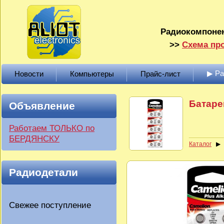
Радиокомпонен
>>
Схема про
▶ Р
Новости
Компьютеры
Прайс-лист
Батаре
Объявление
Работаем ТОЛЬКО по
БЕРДЯНСКУ
Каталог
Радиодетали
Свежее поступление