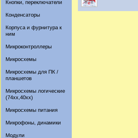
Кнопки, переключатели
Конденсаторы
Корпуса и фурнитура к
ним
Микроконтроллеры
Микросхемы
Микросхемы для ПК /
планшетов
Микросхемы логические
(74xx,40xx)
Микросхемы питания
Микрофоны, динамики
Модули