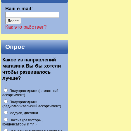
Ваш e-mail:
Далее
Как это работает?
Опрос
Какое из направлений
магазина Вы бы хотели
чтобы развивалось
лучше?
Полупроводники (ремонтный
ассортимент)
Полупроводники
(радиолюбительский ассортимент)
Модули, дисплеи
Пассив (резисторы,
конденсаторы и т.п.)