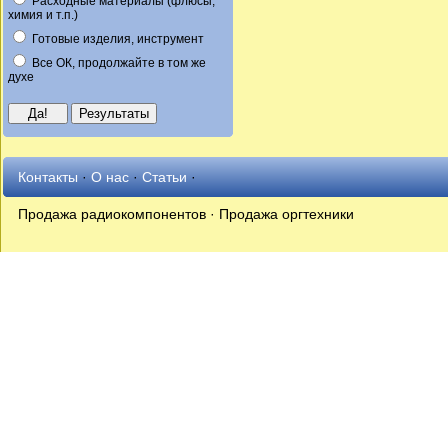
Расходные материалы (флюсы,
химия и т.п.)
Готовые изделия, инструмент
Все ОК, продолжайте в том же
духе
Контакты
·
О нас
·
Статьи
·
Продажа радиокомпонентов · Продажа оргтехники