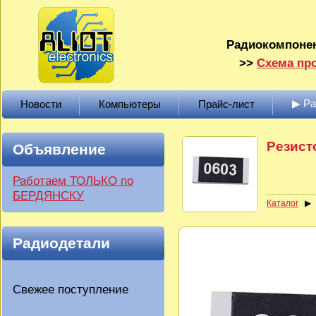
Радиокомпонен
>>
Схема про
▶ Р
Новости
Компьютеры
Прайс-лист
Резист
Объявление
Работаем ТОЛЬКО по
БЕРДЯНСКУ
Каталог
Радиодетали
Свежее поступление