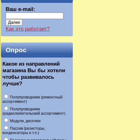
Ваш e-mail:
Далее
Как это работает?
Опрос
Какое из направлений
магазина Вы бы хотели
чтобы развивалось
лучше?
Полупроводники (ремонтный
ассортимент)
Полупроводники
(радиолюбительский ассортимент)
Модули, дисплеи
Пассив (резисторы,
конденсаторы и т.п.)