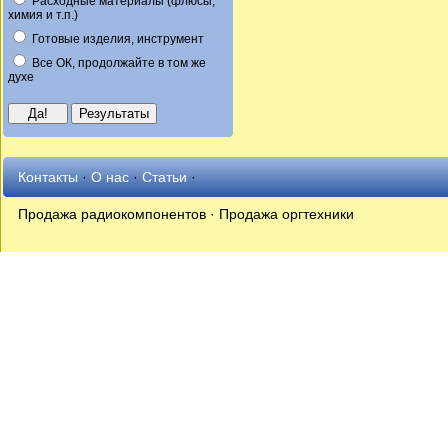
Расходные материалы (флюсы,
химия и т.п.)
Готовые изделия, инструмент
Все ОК, продолжайте в том же
духе
Контакты
·
О нас
·
Статьи
·
Продажа радиокомпонентов · Продажа оргтехники