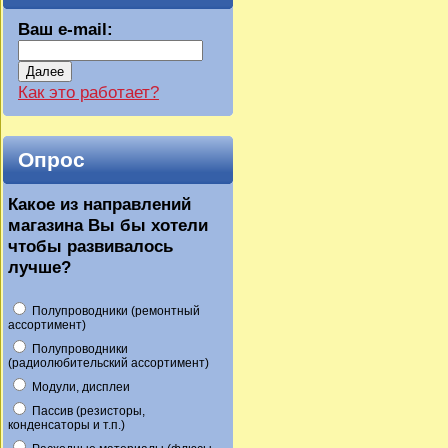
Ваш e-mail:
Далее
Как это работает?
Опрос
Какое из направлений
магазина Вы бы хотели
чтобы развивалось
лучше?
Полупроводники (ремонтный
ассортимент)
Полупроводники
(радиолюбительский ассортимент)
Модули, дисплеи
Пассив (резисторы,
конденсаторы и т.п.)