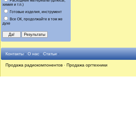
Расходные материалы (флюсы,
химия и т.п.)
Готовые изделия, инструмент
Все ОК, продолжайте в том же
духе
Контакты
·
О нас
·
Статьи
·
Продажа радиокомпонентов · Продажа оргтехники