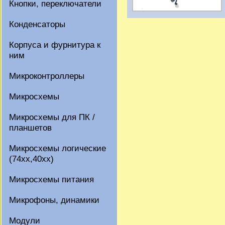
Кнопки, переключатели
Конденсаторы
Корпуса и фурнитура к
ним
Микроконтроллеры
Микросхемы
Микросхемы для ПК /
планшетов
Микросхемы логические
(74xx,40xx)
Микросхемы питания
Микрофоны, динамики
Модули