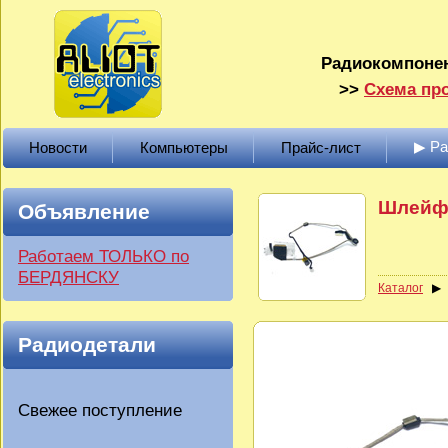
Радиокомпонен
>>
Схема про
▶ Р
Новости
Компьютеры
Прайс-лист
Шлейф 
Объявление
Работаем ТОЛЬКО по
БЕРДЯНСКУ
Каталог
Радиодетали
Свежее поступление